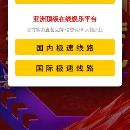
亚洲顶级在线娱乐平台
官方实力直营品牌·信誉保障·大额无忧